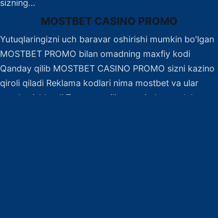
sizning…
MOSTBET CASINO PROMO
Yutuqlaringizni uch baravar oshirishi mumkin bo'lgan
MOSTBET PROMO bilan omadning maxfiy kodi
Qanday qilib MOSTBET CASINO PROMO sizni kazino
qiroli qiladi Reklama kodlari nima mostbet va ular
qanday ishlaydi Tasavvur qiling-a, sizda sovg'alar
sandig'ining sehrli kaliti bor. Bu kalitlar reklama
kodlari mostbet casino. Bu turli…
MOSTBET CASINO BET
Qoidalar qoidabuzarlik yoqasida! MOSTBET CASINO
da ekstremal voqealar MOSTBET CASINO bilan sport
bilimlarini qanday foydaga aylantirish mumkin bilan
onlayn tikish dunyosiga kirish mostbet Sizning