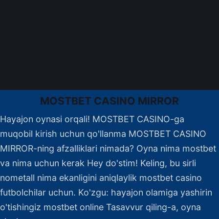
MOSTBET CASINO MIRROR
Hayajon oynasi orqali! MOSTBET CASINO-ga
muqobil kirish uchun qo'llanma MOSTBET CASINO
MIRROR-ning afzalliklari nimada? Oyna nima mostbet
va nima uchun kerak Hey do'stim! Keling, bu sirli
nometall nima ekanligini aniqlaylik mostbet casino
futbolchilar uchun. Ko'zgu: hayajon olamiga yashirin
o'tishingiz mostbet online Tasavvur qiling-a, oyna